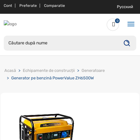
Cont
Preferate
Comparatie
Русский
0
Acasă
Echipamente de construcții
Generatoare
Generator pe benzină PowerValue ZH6500W