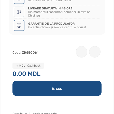
Achitare online prin card bancar
LIVRARE GRATUITĂ ÎN 48 ORE
Din momentul confirmării comenzii in raza or.
Chisinau
GARANȚIE DE LA PRODUCATOR
Garanție oficiala și service centru autorizat
Code:
ZH6500W
+ MDL
Cashback
0.00 MDL
ÎN COȘ
0 reviews
Scrie o recenzie