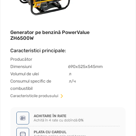
Generator pe benzină PowerValue
ZH6500W
Caracteristici principale:
Producător
Dimensiuni
690x525x545mm
Volumul de ulei
л
Consumul specific de
л/ч
combustibil
Сaracteristicile produsului
ACHITARE ÎN RATE
Achită în 4 rate cu dobîndă
0%
PLATA CU CARDUL