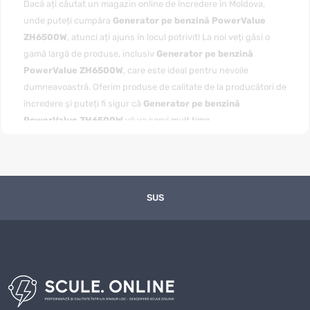
Dacă ați căutat un magazin online de încredere în Moldova,
unde puteți cumpăra
Generator pe benzină PowerValue
ZH6500W
, atunci ați ajuns în locul potrivit! La noi veți găsi o
gamă largă de produse, inclusiv
Generator pe benzină
PowerValue ZH6500W
, care este ideal pentru nevoile
dumneavoastră. Oferim produse de calitate de la producători de
încredere și puteți fi sigur că
Generator pe benzină
PowerValue ZH6500W
vă va servi mult timp.
Puteți
cumpăra Generator pe benzină PowerValue
ZH6500W
cu livrare convenabilă în toată Moldova, inclusiv în
Chișinău și alte regiuni. Magazinul nostru online garantează o
livrare rapidă, iar prețul pentru
Generator pe benzină
SUS
PowerValue ZH6500W
este unul dintre cele mai avantajoase
de pe piață. Ne actualizăm constant gama de produse și ne
asigurăm că clienții noștri primesc cele mai bune oferte la
prețuri competitive.
Avantajele achiziției de la noi nu se rezumă doar la prețuri
excelente, ci și la un nivel ridicat de servicii. Ne preocupăm de