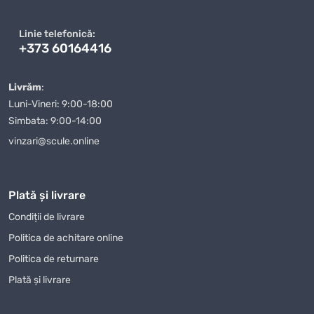
fiecare client și oferim suport personalizat în toate etapele
achiziției
Generator pe benzină PowerValue ZH6500W
. Dacă
Linie telefonică:
aveți întrebări sau nelămuriri, echipa noastră de specialiști este
+373 60164416
întotdeauna gata să vă ajute să faceți alegerea corectă.
Când comandați
Generator pe benzină PowerValue
Livrăm
:
ZH6500W
de la magazinul nostru, puteți fi siguri că veți primi
Luni-Vineri: 9:00-18:00
un produs de calitate într-un timp scurt. Oferim diverse
Simbata: 9:00-14:00
modalități de plată, ceea ce face procesul de achiziție și mai
vinzari@scule.online
convenabil pentru clienții noștri. Indiferent unde vă aflați în
Moldova, vă vom livra
Generator pe benzină PowerValue
ZH6500W
rapid și în siguranță.
Plată și livrare
Magazin Online TOPSALE.MD vă oferă nu doar posibilitatea de a
Condiții de livrare
cumpăra
Generator pe benzină PowerValue ZH6500W
cu
Politica de achitare online
livrare, dar și de a profita de alte condiții avantajoase, cum ar fi
promoțiile și reducerile care sunt actualizate periodic pe site-ul
Politica de returnare
nostru. Urmăriți-ne pentru a nu rata ofertele avantajoase la
Plată și livrare
Generator pe benzină PowerValue ZH6500W
și alte
produse.