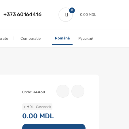
0
+373 60164416
0.00 MDL
Română
erate
Comparatie
Русский
Code:
34430
+ MDL
Cashback
0.00 MDL