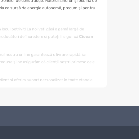
zonelor de construcție. Motorul sincron și bobina de
esteia ca sursă de energie autonomă, precum și pentru
n locul potrivit! La noi veți găsi o gamă largă de
oducători de încredere și puteți fi sigur că
Ciocan
nul nostru online garantează o livrare rapidă, iar
oduse și ne asigurăm că clienții noștri primesc cele
client și oferim suport personalizat în toate etapele
ă vă ajute să faceți alegerea corectă.
timp scurt. Oferim diverse modalități de plată, ceea ce
rator GN3000
rapid și în siguranță.
ita de alte condiții avantajoase, cum ar fi promoțiile și
tor GN3000
și alte produse.
și ne-au lăsat recenzii pozitive. Apreciem opinia