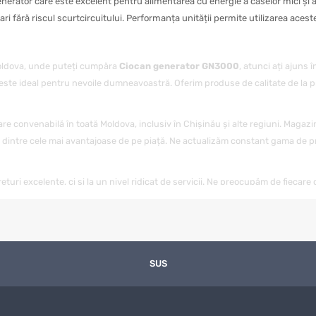
tor care este excelent pentru alimentarea cu energie a caselor mici și a 
ari fără riscul scurtcircuitului. Performanța unității permite utilizarea ac
Moldova, unde puteți cumpăra
Ciocan generator GN3000
, atunci ați ajuns î
 este ideal pentru nevoile dumneavoastră. Oferim produse de calitate de la pr
are convenabilă în toată Moldova, inclusiv în Chișinău și alte regiuni. Magazi
 dintre cele mai avantajoase de pe piață. Ne actualizăm constant gama de pr
ețuri excelente, ci și la un nivel ridicat de servicii. Ne preocupăm de fiecare 
ntrebări sau nelămuriri, echipa noastră de specialiști este întotdeauna gata s
agazinul nostru, puteți fi siguri că veți primi un produs de calitate într-un 
ienții noștri. Indiferent unde vă aflați în Moldova, vă vom livra
Ciocan gene
litatea de a cumpăra
Ciocan generator GN3000
SUS
cu livrare, dar și de a prof
nostru. Urmăriți-ne pentru a nu rata ofertele avantajoase la
Ciocan genera
ea
Ciocan generator GN3000
achiziționat din magazinul nostru online 