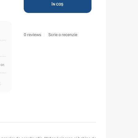
ÎN COȘ
0 reviews
Scrie o recenzie
or.
t