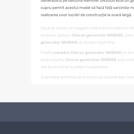
Generatorul pe benzină Hammer GN3000 este un genera
cupru permit acestui model să facă față sarcinilor m
realizarea unor lucrări de construcție la scară largă.
Dacă ați căutat un magazin online de încredere în 
produse, inclusiv
Ciocan generator GN3000
, care
generator GN3000
vă va servi mult timp.
Puteți
cumpăra Ciocan generator GN3000
cu livr
prețul pentru
Ciocan generator GN3000
este unul
mai bune oferte la prețuri competitive.
Avantajele achiziției de la noi nu se rezumă doar la pr
achiziției
Ciocan generator GN3000
. Dacă aveți î
Când comandați
Ciocan generator GN3000
de la m
face procesul de achiziție și mai convenabil pentru cl
Magazin Online TOPSALE.MD vă oferă nu doar posibi
reducerile care sunt actualizate periodic pe site-ul 
Mulți dintre clienții noștri au apreciat deja calitat