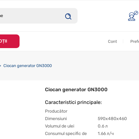
ȚII
Cont
Pref
Ciocan generator GN3000
Ciocan generator GN3000
Caracteristici principale:
Producător
Dimensiuni
590х480х460
Volumul de ulei
0.6 л
Consumul specific de
1.66 л/ч