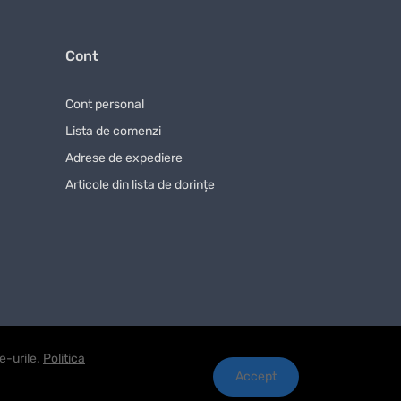
cut.
r fiecare cumpărător poate conta pe o abordare
Cont
nție pentru utilizarea îndelungată a produsului.
Cont personal
borăm doar cu furnizori de încredere.
Lista de comenzi
ces de comandă rapid și convenabil, astfel încât să
Adrese de expediere
la magazinul nostru online
Articole din lista de dorințe
se excelente și o livrare rapidă. Nu amânați
e-urile.
Politica
Accept