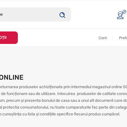
ȚII
Cont
Pref
.ONLINE
u returnarea produselor achiziționate prin intermediul magazinul online S
 funcționare sau de utilizare. Inlocuirea produselor de calitate corespu
sum, precum și prezenta bonului de casa sau a unui alt document care do
d protectia consumatorului, nu toate cumparaturile fac parte din categ
unoștința cu lista și condițiile specifice fiecarui produs cumpărat.