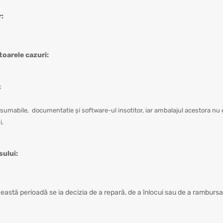
r:
atoarele cazuri:
t;
nsumabile, documentatie și software-ul insotitor, iar ambalajul acestora nu e
i.
sului:
eastă perioadă se ia decizia de a repară, de a înlocui sau de a rambursa