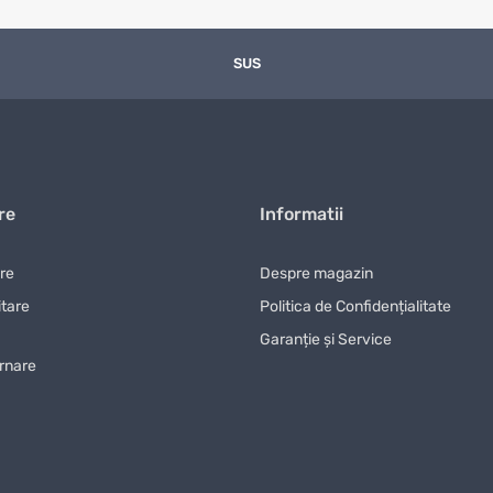
SUS
re
Informatii
are
Despre magazin
itare
Politica de Confidențialitate
Garanție și Service
urnare