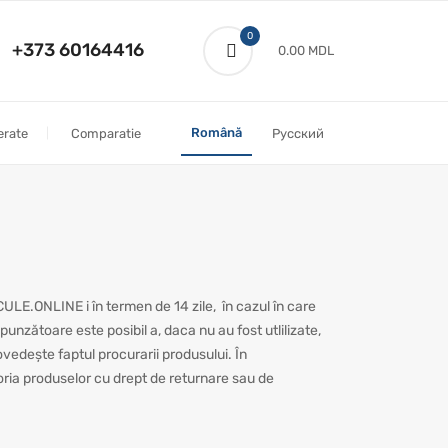
0
+373 60164416
0.00 MDL
Română
erate
Comparatie
Русский
CULE.ONLINE i în termen de 14 zile, în cazul în care
nzătoare este posibil a, daca nu au fost utlilizate,
vedește faptul procurarii produsului. În
oria produselor cu drept de returnare sau de