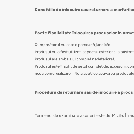
Condițiile de înlocuire sau returnare a marfurilo
Poate fi solicitata înlocuirea produselor în urm
Cumparătorul nu este o persoană juridică;
Produsul nu a fost utilizat, aspectul exterior s-a păstra
Produsul are ambalajul complet nedeteriorat;
Produsul este însotit de setul complet de: accesorii, co
noua comercializare; Nu a avut loc activarea produsulu
Procedura de returnare sau de înlocuire a produ
Termenul de examinare a cererii este de 14 zile. În ac